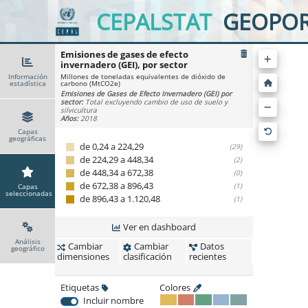
CEPALSTAT
GEOPOR
Emisiones de gases de efecto
invernadero (GEI), por sector
Información
Millones de toneladas equivalentes de dióxido de
estadística
carbono (MtCO2e)
Emisiones de Gases de Efecto Invernadero (GEI) por
sector:
Total excluyendo cambio de uso de suelo y
silvicultura
Años:
2018
Capas
geográficas
de 0,24 a 224,29
(29)
de 224,29 a 448,34
(2)
de 448,34 a 672,38
(0)
de 672,38 a 896,43
(1)
Capas
seleccionadas
de 896,43 a 1.120,48
(1)
Ver en dashboard
Análisis
Cambiar
Cambiar
Datos
geográfico
dimensiones
clasificación
recientes
Etiquetas
Colores
Incluir nombre