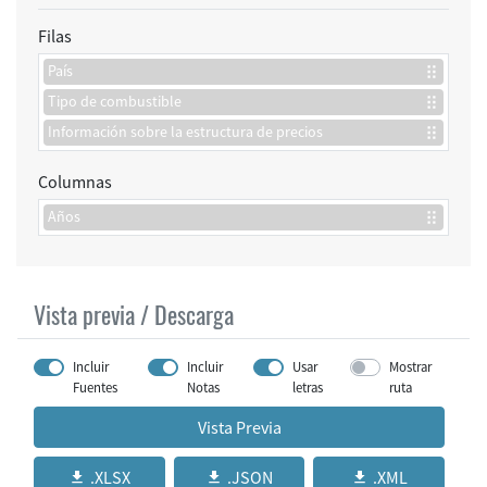
Filas
País
Tipo de combustible
Información sobre la estructura de precios
Columnas
Años
Vista previa / Descarga
Incluir
Incluir
Usar
Mostrar
Fuentes
Notas
letras
ruta
Vista Previa
.XLSX
.JSON
.XML