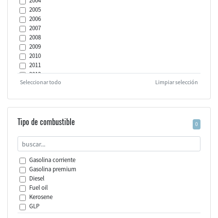
2004
2005
2006
2007
2008
2009
2010
2011
2012
Seleccionar todo
Limpiar selección
2013
2014
2015
2016
2017
Tipo de combustible
0
2018
2019
2020
2021
Gasolina corriente
2022
Gasolina premium
2023
Diesel
2024
Fuel oil
Kerosene
GLP