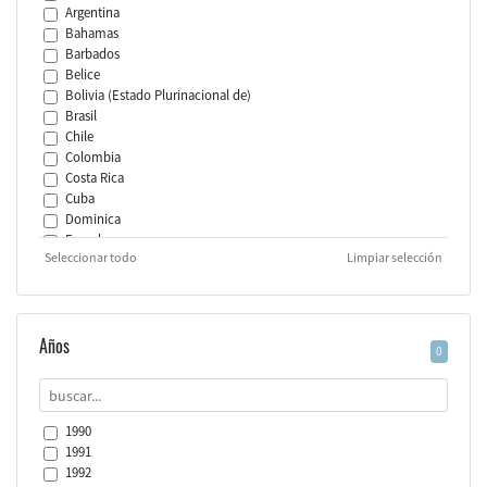
Argentina
Bahamas
Barbados
Belice
Bolivia (Estado Plurinacional de)
Brasil
Chile
Colombia
Costa Rica
Cuba
Dominica
Ecuador
Seleccionar todo
Limpiar selección
El Salvador
Granada
Guatemala
Guyana
Haití
Años
0
Honduras
Jamaica
México
Nicaragua
1990
Panamá
1991
Paraguay
1992