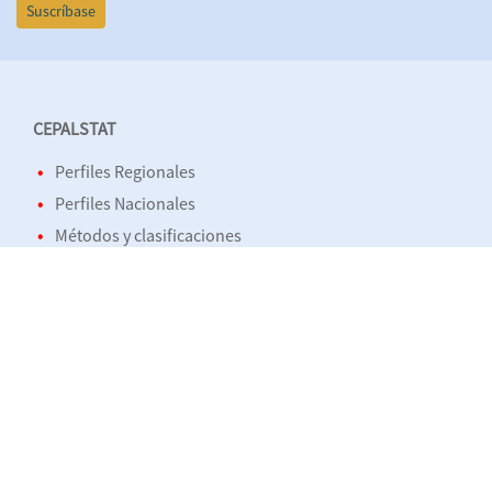
Suscríbase
CEPALSTAT
Perfiles Regionales
Perfiles Nacionales
Métodos y clasificaciones
Publicaciones
Open Data API
ESTADÍSTICAS E INDICADORES
Demográficos y sociales
Económicos
Ambientales