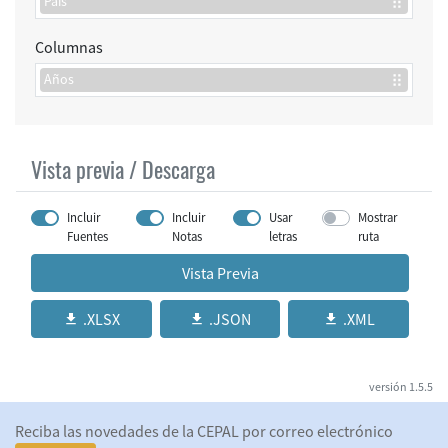
País
2017
2018
Columnas
2019
2020
Años
2021
2022
2023
2024
Vista previa / Descarga
2025
Incluir
Incluir
Usar
Mostrar
Fuentes
Notas
letras
ruta
Vista Previa
.XLSX
.JSON
.XML
versión
1.5.5
Reciba las novedades de la CEPAL por correo electrónico