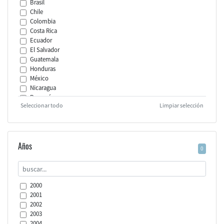
Brasil
Chile
Colombia
Costa Rica
Ecuador
El Salvador
Guatemala
Honduras
México
Nicaragua
Panamá
Seleccionar todo
Limpiar selección
Paraguay
Perú
República Dominicana
Uruguay
Venezuela (República Bolivariana de)
Años
0
América Latina (promedio simple)
2000
2001
2002
2003
2004