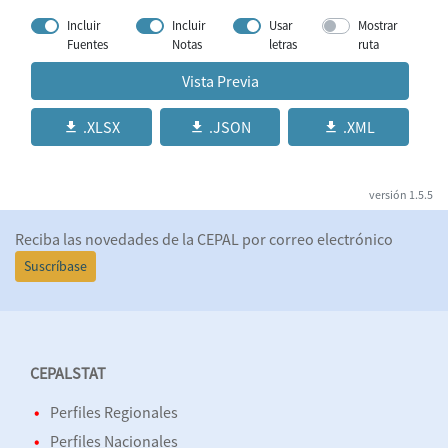
Incluir
Incluir
Usar
Mostrar
Fuentes
Notas
letras
ruta
Vista Previa
.XLSX
.JSON
.XML
versión
1.5.5
Reciba las novedades de la CEPAL por correo electrónico
Suscríbase
CEPALSTAT
Perfiles Regionales
Perfiles Nacionales